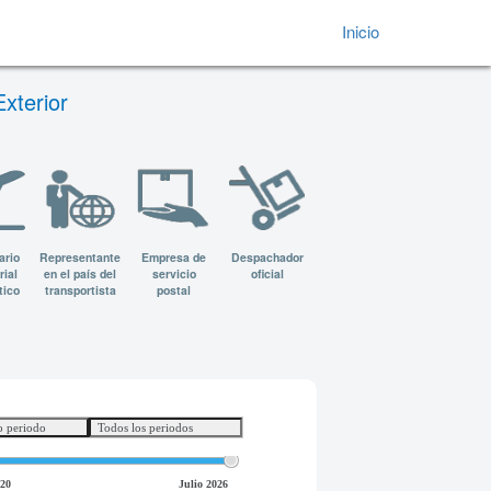
(current)
Inicio
xterior
ario
Representante
Empresa de
Despachador
rial
en el país del
servicio
oficial
tico
transportista
postal